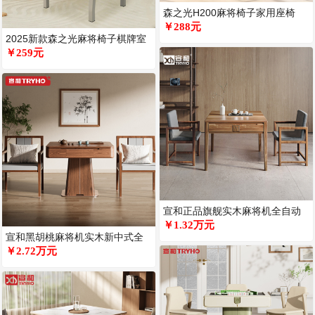
森之光H200麻将椅子家用座椅
H300软包沙发椅棋牌室专用靠
￥288元
2025新款森之光麻将椅子棋牌室
专用久坐舒服棋牌椅桌麻雀透气
￥259元
宣和正品旗舰实木麻将机全自动
家用麻将桌电动机麻餐桌一体
￥1.32万元
宣和黑胡桃麻将机实木新中式全
XH8
自动家用电动麻将桌高端XH890
￥2.72万元