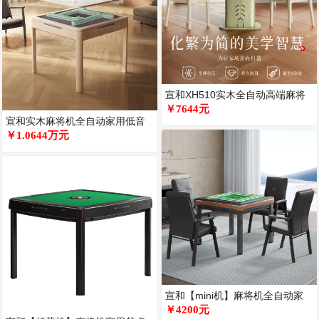
宣和XH510实木全自动高端麻将
机餐桌一体家用桌复古奶油风
￥7644元
宣和实木麻将机全自动家用低音
麻将桌新中式家用电动机麻 XH8
￥1.0644万元
宣和【mini机】麻将机全自动家
用静音电动折叠餐桌两用低音家
￥4200元