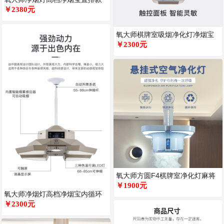
Q7麻将馆空气净化吸力强消烟宝
￥2380元
棋
氧大师棋牌室吸烟净化灯净烟宝
麻将馆空气净化消烟宝高端净化
￥2300元
器
氧大师方圆F4棋牌室净化灯麻将
馆吸烟宝360大循环排烟大功率
￥1900元
氧大师净烟灯高档净烟宝内循环
款麻将馆空气净化吸力强消烟宝
￥2300元