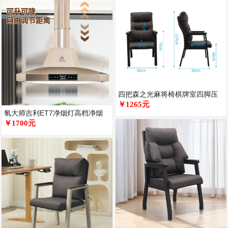
四把森之光麻将椅棋牌室四脚压
力感应轮加厚现代轻奢办公会议
￥1265元
氧大师吉利ET7净烟灯高档净烟
椅
宝直排款麻将馆吸力强消烟宝棋
￥1700元
牌