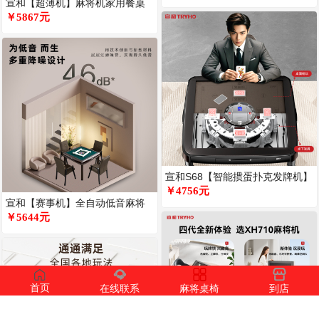
宣和【超薄机】麻将机家用餐桌
两用全自动麻将桌电动机轻音苹
￥5867元
果风
宣和S68【智能掼蛋扑克发牌机】
双扣掼蛋专用发牌机斗地主一体
￥4756元
宣和【赛事机】全自动低音麻将
机餐桌两用一体家用麻将桌机麻
￥5644元
吉象
首页
在线联系
麻将桌椅
到店