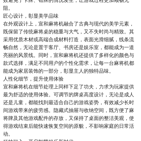
阻。
匠心设计，彰显美学品味
在外观设计上，宣和麻将机融合了古典与现代的美学元素，
既保留了传统麻将桌的稳重与大气，又不失时尚与精致。其
采用优质木材或高端合成材料打造，表面光滑细腻，线条流
畅自然，无论是置于客厅、书房还是娱乐室，都能成为一道
亮丽的风景线。同时，宣和麻将机还提供了多样化的颜色与
款式选择，满足不同用户的个性化需求，让每一台麻将机都
能成为家居装饰的一部分，彰显主人的独特品味。
人性化细节，提升使用体验
宣和麻将机在细节处理上同样下足了功夫，力求为玩家提供
最为舒适的使用体验。可调节的牌桌高度设计，无论是成人
还是儿童，都能找到最适合自己的游戏姿势，有效减少长时
间游戏带来的疲劳感。隐藏式抽屉与收纳空间，既方便了麻
将牌及其他游戏配件的存放，又保持了桌面的整洁美观，使
得游戏结束后能快速恢复空间的原貌，不影响家庭的日常活
动。