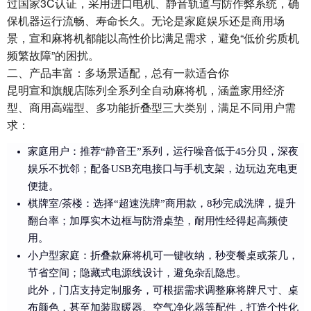
过国家3C认证，采用进口电机、静音轨道与防作弊系统，确
保机器运行流畅、寿命长久。无论是家庭娱乐还是商用场
景，宣和麻将机都能以高性价比满足需求，避免“低价劣质机
频繁故障”的困扰。
二、产品丰富：多场景适配，总有一款适合你
昆明宣和旗舰店陈列全系列全自动麻将机，涵盖家用经济
型、商用高端型、多功能折叠型三大类别，满足不同用户需
求：
家庭用户：推荐“静音王”系列，运行噪音低于45分贝，深夜
娱乐不扰邻；配备USB充电接口与手机支架，边玩边充电更
便捷。
棋牌室/茶楼：选择“超速洗牌”商用款，8秒完成洗牌，提升
翻台率；加厚实木边框与防滑桌垫，耐用性经得起高频使
用。
小户型家庭：折叠款麻将机可一键收纳，秒变餐桌或茶几，
节省空间；隐藏式电源线设计，避免杂乱隐患。
此外，门店支持定制服务，可根据需求调整麻将牌尺寸、桌
布颜色，甚至加装取暖器、空气净化器等配件，打造个性化