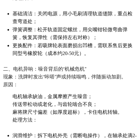
基础清洁：关闭电源，用小毛刷清理轨道缝隙，重点检
查弯道处；
弹簧调整：松开轨道固定螺丝，用尖嘴钳轻微弯曲弹
簧，恢复其弹性（需保持左右对称）；
更换配件：若吸牌轮表面磨损出凹槽，需联系售后更换
同型号橡胶轮（成本约20-50元）。
二、电机异响：噪音背后的“机械危机”
现象：洗牌时发出“咔嗒”声或持续嗡鸣，伴随振动加剧。
原因：
电机轴承缺油，金属摩擦产生噪音；
传送带松动或老化，与齿轮啮合不良；
麻将牌尺寸偏差（如厚度超标），卡住电机转轴。
处理方法：
润滑维护：拆下电机外壳（需断电操作），在轴承处滴2-