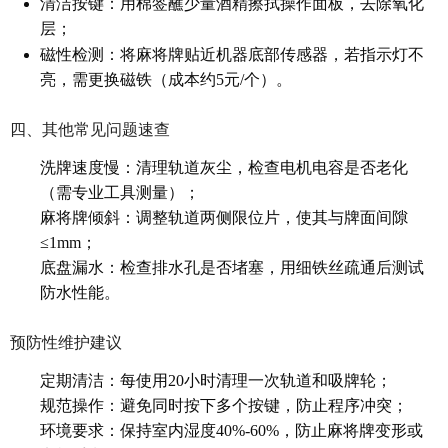
清洁按键：用棉签蘸少量酒精擦拭操作面板，去除氧化
层；
磁性检测：将麻将牌贴近机器底部传感器，若指示灯不
亮，需更换磁铁（成本约5元/个）。
四、其他常见问题速查
洗牌速度慢：清理轨道灰尘，检查电机电容是否老化
（需专业工具测量）；
麻将牌倾斜：调整轨道两侧限位片，使其与牌面间隙
≤1mm；
底盘漏水：检查排水孔是否堵塞，用细铁丝疏通后测试
防水性能。
预防性维护建议
定期清洁：每使用20小时清理一次轨道和吸牌轮；
规范操作：避免同时按下多个按键，防止程序冲突；
环境要求：保持室内湿度40%-60%，防止麻将牌变形或