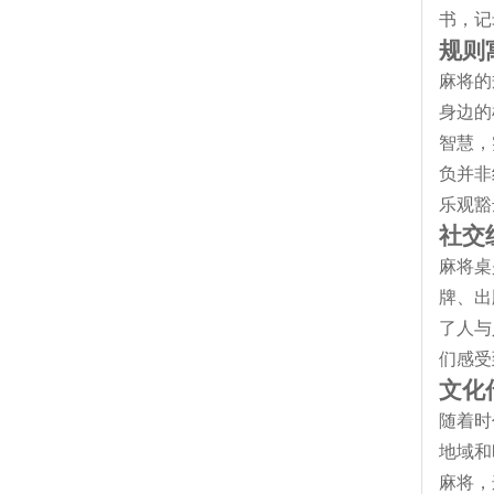
书，记
规则
麻将的
身边的
智慧，
负并非
乐观豁
社交
麻将桌
牌、出
了人与
们感受
文化
随着时
地域和
麻将，