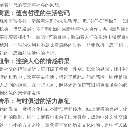
录着时代的变迁与社会的风貌。
寓意：蕴含哲理的生活密码
规则丰富多样，暗藏着深刻的人生哲理。“吃”“碰”“杠”等操作，
机会，借势发展；“碰”牌则如同果断地与他人合作，共同应对困
实现突破和提升。而“胡牌”的目标，激励着人们在生活中设定
绝对，一时的失利并不意味着最终的失败，只要保持心态平和，
达的心态面对生活中的挫折。
纽带：连接人心的情感桥梁
是社交的绝佳场所，它打破了年龄、性别、职业的界限，让不同
牌的过程中，欢声笑语不断，增进了彼此之间的感情。即使是陌
人之间的距离。在一些地区，麻将还是传统节日和重要场合的必
到浓浓的亲情和友情。
传承：与时俱进的活力象征
代的发展，麻将文化也在不断创新和传承。线上麻将的兴起，让
时间的限制。同时，麻将也走向了国际舞台，成为中外文化交流
这一小小的方寸之物，蕴含着丰富的历史文化内涵，是中华民族