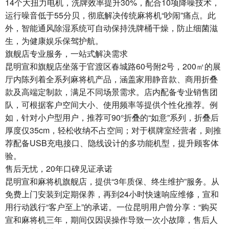
14个大扭力电机，洗牌效率提升30%，配合10项降噪技术，
运行噪音低于55分贝，彻底解决传统麻将机“吵闹”痛点。此
外，智能通风除湿系统可自动保持洗牌桶干燥，防止细菌滋
生，为健康娱乐保驾护航。
旗舰店专业服务，一站式解决需求
昆明宣和旗舰店坐落于官渡区春城路60号附2号，200㎡的展
厅内陈列着全系列麻将机产品，涵盖家用静音款、商用折叠
款及高端定制款，满足不同场景需求。店内配备专业销售团
队，可根据客户空间大小、使用频率等提供个性化推荐。例
如，针对小户型用户，推荐可90°折叠的“如意”系列，折叠后
厚度仅35cm，轻松收纳不占空间；对于棋牌室经营者，则推
荐配备USB充电接口、隐线设计的多功能机型，提升顾客体
验。
售后无忧，20年口碑见证承诺
昆明宣和麻将机旗舰店，提供“3年质保、终生维护”服务。从
免费上门安装到定期保养，再到24小时快速响应维修，宣和
用行动践行“客户至上”的承诺。一位昆明用户曾分享：“购买
宣和麻将机三年，期间仅因误操作导致一次小故障，售后人