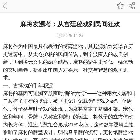
麻将发源考：从宫廷秘戏到民间狂欢
2025-11-25
麻将作为中国最具代表性的博弈游戏，其起源始终笼罩在历
史迷雾中。从太仓护粮的民间传说，到宁波商人的改良创
新，再到多元文化的融合结晶，麻将的诞生史恰似一幅流动
的文明画卷，折射出中国人对娱乐、社交与智慧的永恒追
求。
一、古博戏的千年积淀
麻将的基因可追溯至殷商时期的"六博"——这种用六支箸和十
二枚棋子进行的博弈，被《史记》记载为"博戏之始"。至唐
代，骰子格与叶子戏的出现，为麻将奠定了基础框架。宋代
宣和年间，骨牌（又称宣和牌）的诞生，将骰子的立方体改
为长方体，通过点数组合形成21种花色，这种数学逻辑直接
影响了麻将的牌型设计。明代马吊牌的流行，更将纸牌游戏
推向新高度，其四门四十张的牌面结构，已隐约可见现代麻