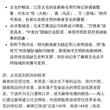
太仓护粮说：江苏太仓的皇家粮仓用竹筹记录捕雀数
量，衍生出"筒（火枪）、索（鸟足）、万（赏钱）"的符
号系统，折射出农耕文明对粮食安全的重视；
水浒英雄说：元末万秉迢以108将设计牌面，"万饼条"谐
音其名，"中发白"隐喻社会阶层，体现市民阶层对英雄叙
事的想象；
郑和下西洋说：明代航海家为稳定军心发明游戏，用"条
筒万"对应舰队编制与物资，展现海洋文明的创新精神。
这些传说虽缺乏史料支撑，却生动记录了麻将文化在不
同地域的传播与变异。
四、从宫廷到民间的蜕变
麻将的定型过程，本质是一场文化下移的运动。清代中期，
随着商品经济发展，原本属于贵族娱乐的博弈游戏逐渐普
及。宁波作为五口通商口岸，成为麻将传播的枢纽——商人
们通过麻将建立社交网络，外国商船将游戏带往世界各地。
至20世纪初，麻将已形成"北派136张、南派144张（加花