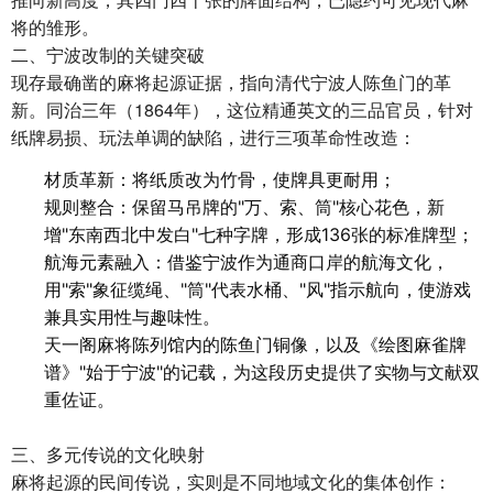
将的雏形。
二、宁波改制的关键突破
现存最确凿的麻将起源证据，指向清代宁波人陈鱼门的革
新。同治三年（1864年），这位精通英文的三品官员，针对
纸牌易损、玩法单调的缺陷，进行三项革命性改造：
材质革新：将纸质改为竹骨，使牌具更耐用；
规则整合：保留马吊牌的"万、索、筒"核心花色，新
增"东南西北中发白"七种字牌，形成136张的标准牌型；
航海元素融入：借鉴宁波作为通商口岸的航海文化，
用"索"象征缆绳、"筒"代表水桶、"风"指示航向，使游戏
兼具实用性与趣味性。
天一阁麻将陈列馆内的陈鱼门铜像，以及《绘图麻雀牌
谱》"始于宁波"的记载，为这段历史提供了实物与文献双
重佐证。
三、多元传说的文化映射
麻将起源的民间传说，实则是不同地域文化的集体创作：