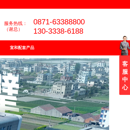
0871-63388800
服务热线：
（谢总）
130-3338-6188
宣和配套产品
客
服
中
心