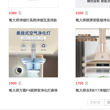
2380
元
2300
元
氧大师净烟灯高档净烟宝直排款
氧大师棋牌室吸烟净化
Q7麻将馆空气净化吸力强消烟
麻将馆空气净化消烟宝
宝棋牌
器
1900
元
1700
元
氧大师方圆F4棋牌室净化灯麻将
氧大师吉利ET7净烟
馆吸烟宝360大循环排烟大功率
宝直排款麻将馆吸力强
吸烟
牌
共有5页
首