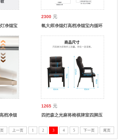
2300
元
灯净烟宝
氧大师净烟灯高档净烟宝内循环
高端净化
款麻将馆空气净化吸力强消烟宝
1265
元
灯高档净烟
四把森之光麻将椅棋牌室四脚压
消烟宝棋
力感应轮加厚现代轻奢办公会议
椅
页
上一页
1
2
3
4
5
下一页
尾页